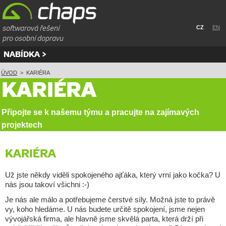
softwarová řešení
CZ
EN
pro osobní dopravu
NABÍDKA
ÚVOD
>
KARIÉRA
KARIÉRA
Připojte se k našemu týmu a pracujte na zajímavých
projektech
KARIÉRA
Už jste někdy viděli spokojeného ajťáka, který vrní jako kočka? U
nás jsou takoví všichni :-)
Je nás ale málo a potřebujeme čerstvé síly. Možná jste to právě
vy, koho hledáme. U nás budete určitě spokojení, jsme nejen
vývojářská firma, ale hlavně jsme skvělá parta, která drží při