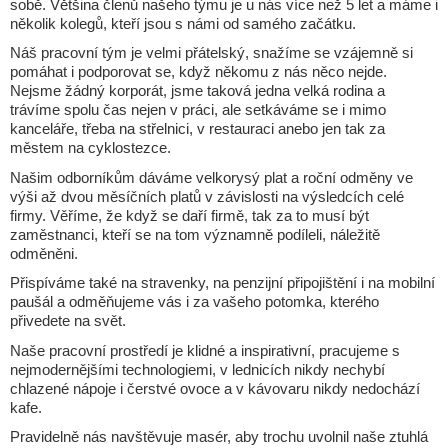
sobě. Většina členů našeho týmu je u nás více než 5 let a máme i
několik kolegů, kteří jsou s námi od samého začátku.
Náš pracovní tým je velmi přátelský, snažíme se vzájemně si
pomáhat i podporovat se, když někomu z nás něco nejde.
Nejsme žádný korporát, jsme taková jedna velká rodina a
trávíme spolu čas nejen v práci, ale setkáváme se i mimo
kanceláře, třeba na střelnici, v restauraci anebo jen tak za
městem na cyklostezce.
Našim odborníkům dáváme velkorysý plat a roční odměny ve
výši až dvou měsíčních platů v závislosti na výsledcích celé
firmy. Věříme, že když se daří firmě, tak za to musí být
zaměstnanci, kteří se na tom významně podíleli, náležitě
odměněni.
Přispíváme také na stravenky, na penzijní připojištění i na mobilní
paušál a odměňujeme vás i za vašeho potomka, kterého
přivedete na svět.
Naše pracovní prostředí je klidné a inspirativní, pracujeme s
nejmodernějšími technologiemi, v lednicích nikdy nechybí
chlazené nápoje i čerstvé ovoce a v kávovaru nikdy nedochází
kafe.
Pravidelně nás navštěvuje masér, aby trochu uvolnil naše ztuhlá